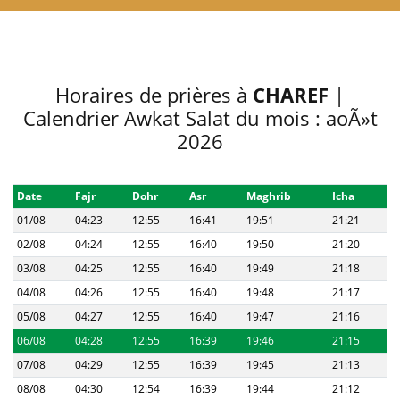
Horaires de prières à
CHAREF
|
Calendrier Awkat Salat du mois : aoÃ»t
2026
Date
Fajr
Dohr
Asr
Maghrib
Icha
01/08
04:23
12:55
16:41
19:51
21:21
02/08
04:24
12:55
16:40
19:50
21:20
03/08
04:25
12:55
16:40
19:49
21:18
04/08
04:26
12:55
16:40
19:48
21:17
05/08
04:27
12:55
16:40
19:47
21:16
06/08
04:28
12:55
16:39
19:46
21:15
07/08
04:29
12:55
16:39
19:45
21:13
08/08
04:30
12:54
16:39
19:44
21:12