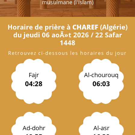
musulmane (l'Islam)
Horaire de prière à
CHAREF
(Algérie)
du jeudi 06 aoÃ»t 2026 / 22 Safar
1448
Retrouvez ci-dessous les horaires du jour
Fajr
Al-chourouq
04:28
06:03
Ad-dohr
Al-asr