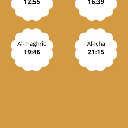
12:55
16:39
Al-maghrib
Al-Icha
19:46
21:15