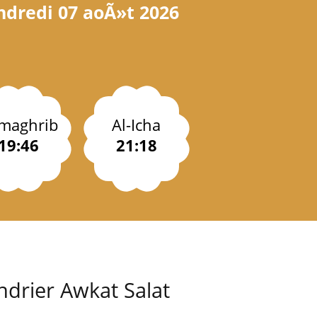
ndredi 07 aoÃ»t 2026
-maghrib
Al-Icha
19:46
21:18
ndrier Awkat Salat