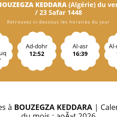
BOUZEGZA KEDDARA
(Algérie) du ve
/ 23 Safar 1448
Retrouvez ci-dessous les horaires du jour
Ad-dohr
Al-asr
Al
uq
12:52
16:39
7
es à
BOUZEGZA KEDDARA
| Cale
du mois : aoÃ»t 2026