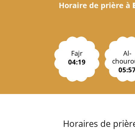
Horaire de prière à
Fajr
Al-
chouro
04:19
05:5
Horaires de prièr