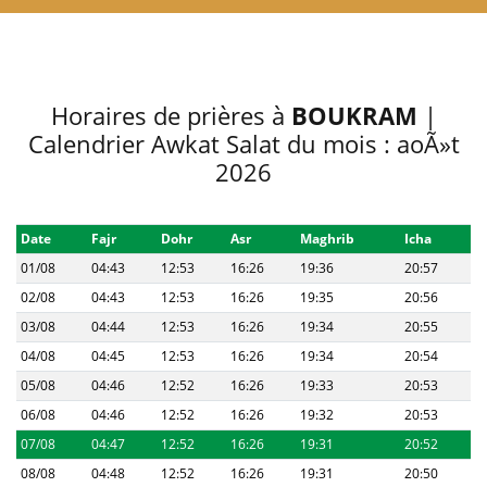
Horaires de prières à
BOUKRAM
|
Calendrier Awkat Salat du mois : aoÃ»t
2026
Date
Fajr
Dohr
Asr
Maghrib
Icha
01/08
04:43
12:53
16:26
19:36
20:57
02/08
04:43
12:53
16:26
19:35
20:56
03/08
04:44
12:53
16:26
19:34
20:55
04/08
04:45
12:53
16:26
19:34
20:54
05/08
04:46
12:52
16:26
19:33
20:53
06/08
04:46
12:52
16:26
19:32
20:53
07/08
04:47
12:52
16:26
19:31
20:52
08/08
04:48
12:52
16:26
19:31
20:50