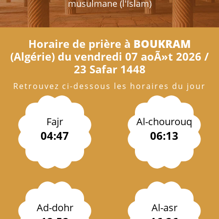
musulmane (l'Islam)
Horaire de prière à
BOUKRAM
(Algérie) du vendredi 07 aoÃ»t 2026 /
23 Safar 1448
Retrouvez ci-dessous les horaires du jour
Fajr
Al-chourouq
04:47
06:13
Ad-dohr
Al-asr