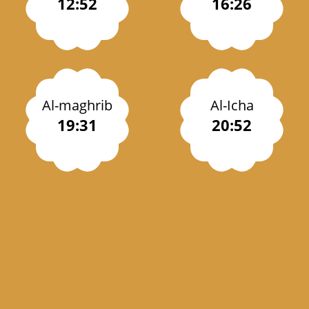
12:52
16:26
Al-maghrib
Al-Icha
19:31
20:52