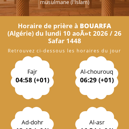
musulmane (l'Islam)
Horaire de prière à
BOUARFA
(Algérie) du lundi 10 aoÃ»t 2026 / 26
Safar 1448
Retrouvez ci-dessous les horaires du jour
Fajr
Al-chourouq
04:58 (+01)
06:29 (+01)
Ad-dohr
Al-asr