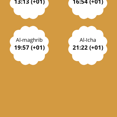
13:13 (+01)
16:54 (+01)
Al-maghrib
Al-Icha
19:57 (+01)
21:22 (+01)