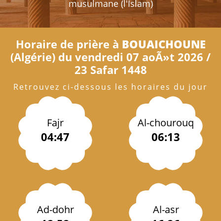
musulmane (l'Islam)
Horaire de prière à
BOUAICHOUNE
(Algérie) du vendredi 07 aoÃ»t 2026 /
23 Safar 1448
Retrouvez ci-dessous les horaires du jour
Fajr
Al-chourouq
04:47
06:13
Ad-dohr
Al-asr