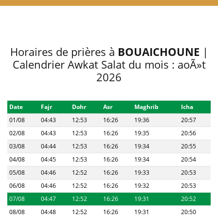
Horaires de prières à
BOUAICHOUNE
|
Calendrier Awkat Salat du mois : aoÃ»t
2026
Date
Fajr
Dohr
Asr
Maghrib
Icha
01/08
04:43
12:53
16:26
19:36
20:57
02/08
04:43
12:53
16:26
19:35
20:56
03/08
04:44
12:53
16:26
19:34
20:55
04/08
04:45
12:53
16:26
19:34
20:54
05/08
04:46
12:52
16:26
19:33
20:53
06/08
04:46
12:52
16:26
19:32
20:53
07/08
04:47
12:52
16:26
19:31
20:52
08/08
04:48
12:52
16:26
19:31
20:50