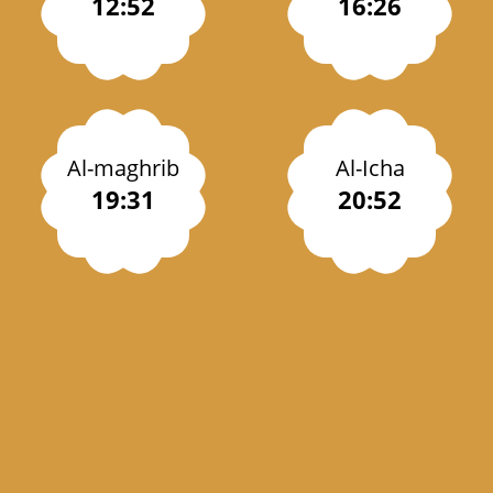
12:52
16:26
Al-maghrib
Al-Icha
19:31
20:52