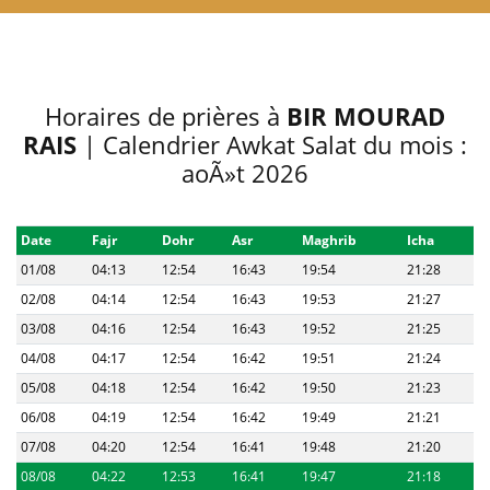
Horaires de prières à
BIR MOURAD
RAIS
| Calendrier Awkat Salat du mois :
aoÃ»t 2026
Date
Fajr
Dohr
Asr
Maghrib
Icha
01/08
04:13
12:54
16:43
19:54
21:28
02/08
04:14
12:54
16:43
19:53
21:27
03/08
04:16
12:54
16:43
19:52
21:25
04/08
04:17
12:54
16:42
19:51
21:24
05/08
04:18
12:54
16:42
19:50
21:23
06/08
04:19
12:54
16:42
19:49
21:21
07/08
04:20
12:54
16:41
19:48
21:20
08/08
04:22
12:53
16:41
19:47
21:18