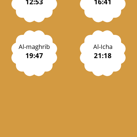
12:53
16:41
Al-maghrib
Al-Icha
19:47
21:18