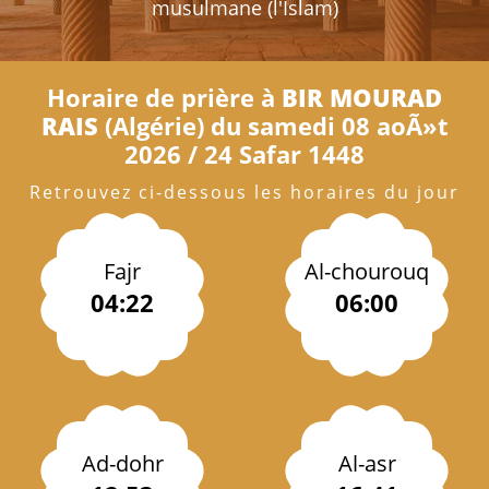
musulmane (l'Islam)
Horaire de prière à
BIR MOURAD
RAIS
(Algérie) du samedi 08 aoÃ»t
2026 / 24 Safar 1448
Retrouvez ci-dessous les horaires du jour
Fajr
Al-chourouq
04:22
06:00
Ad-dohr
Al-asr