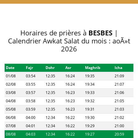
Horaires de prières à
BESBES
|
Calendrier Awkat Salat du mois : aoÃ»t
2026
Date
Fajr
Dohr
Asr
Maghrib
Icha
01/08
03:54
12:35
16:24
19:35
21:09
02/08
03:55
12:35
16:24
19:34
21:07
03/08
03:57
12:35
16:23
19:33
21:06
04/08
03:58
12:35
16:23
19:32
21:05
05/08
03:59
12:35
16:23
19:31
21:03
06/08
04:00
12:34
16:22
19:30
21:02
07/08
04:01
12:34
16:22
19:29
21:00
08/08
04:03
12:34
16:22
19:27
20:59