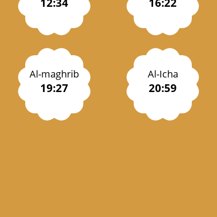
12:34
16:22
Al-maghrib
Al-Icha
19:27
20:59