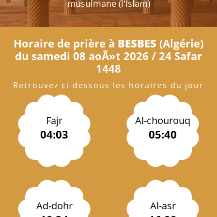
musulmane (l'Islam)
Horaire de prière à
BESBES
(Algérie)
du samedi 08 aoÃ»t 2026 / 24 Safar
1448
Retrouvez ci-dessous les horaires du jour
Fajr
Al-chourouq
04:03
05:40
Ad-dohr
Al-asr