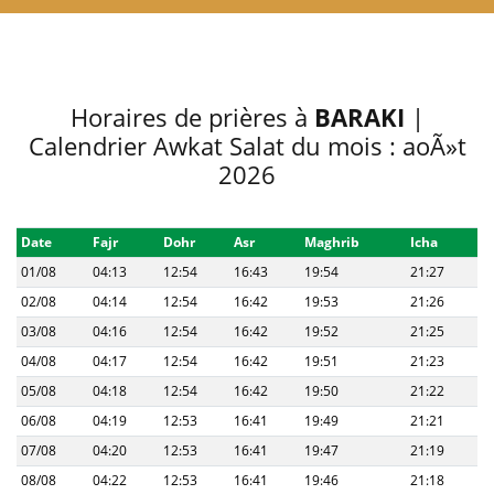
Horaires de prières à
BARAKI
|
Calendrier Awkat Salat du mois : aoÃ»t
2026
Date
Fajr
Dohr
Asr
Maghrib
Icha
01/08
04:13
12:54
16:43
19:54
21:27
02/08
04:14
12:54
16:42
19:53
21:26
03/08
04:16
12:54
16:42
19:52
21:25
04/08
04:17
12:54
16:42
19:51
21:23
05/08
04:18
12:54
16:42
19:50
21:22
06/08
04:19
12:53
16:41
19:49
21:21
07/08
04:20
12:53
16:41
19:47
21:19
08/08
04:22
12:53
16:41
19:46
21:18