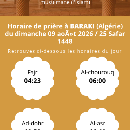
musulmane (l'Islam)
Horaire de prière à
BARAKI
(Algérie)
du dimanche 09 aoÃ»t 2026 / 25 Safar
1448
Retrouvez ci-dessous les horaires du jour
Fajr
Al-chourouq
04:23
06:00
Ad-dohr
Al-asr