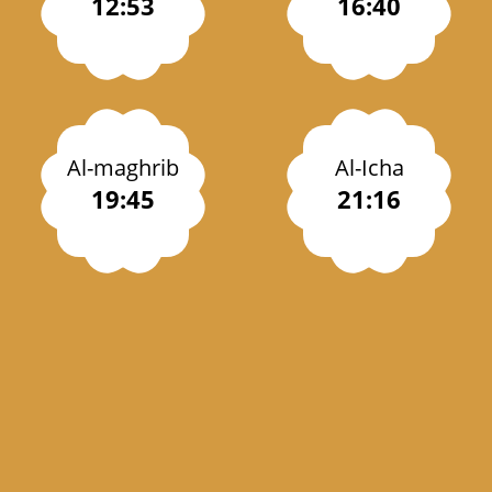
12:53
16:40
Al-maghrib
Al-Icha
19:45
21:16