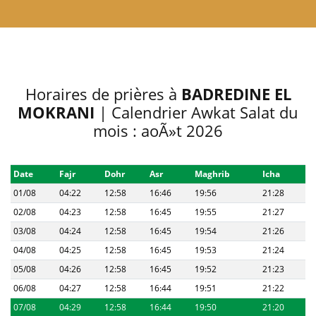
Horaires de prières à
BADREDINE EL
MOKRANI
| Calendrier Awkat Salat du
mois : aoÃ»t 2026
Date
Fajr
Dohr
Asr
Maghrib
Icha
01/08
04:22
12:58
16:46
19:56
21:28
02/08
04:23
12:58
16:45
19:55
21:27
03/08
04:24
12:58
16:45
19:54
21:26
04/08
04:25
12:58
16:45
19:53
21:24
05/08
04:26
12:58
16:45
19:52
21:23
06/08
04:27
12:58
16:44
19:51
21:22
07/08
04:29
12:58
16:44
19:50
21:20