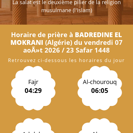
La salat est le deuxième pilier de la religion
musulmane (l'Islam)
Horaire de prière à
BADREDINE EL
MOKRANI
(Algérie) du vendredi 07
aoÃ»t 2026 / 23 Safar 1448
Retrouvez ci-dessous les horaires du jour
Fajr
Al-chourouq
04:29
06:05