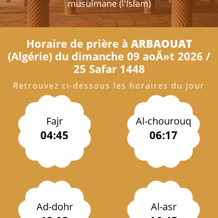
musulmane (l'Islam)
Horaire de prière à
ARBAOUAT
(Algérie) du dimanche 09 aoÃ»t 2026 /
25 Safar 1448
Retrouvez ci-dessous les horaires du jour
Fajr
Al-chourouq
04:45
06:17
Ad-dohr
Al-asr