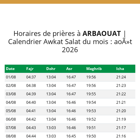
Horaires de prières à
ARBAOUAT
|
Calendrier Awkat Salat du mois : aoÃ»t
2026
Date
Fajr
Dohr
Asr
Maghrib
Icha
01/08
04:37
13:04
16:47
19:56
21:24
02/08
04:38
13:04
16:47
19:56
21:23
03/08
04:39
13:04
16:47
19:55
21:22
04/08
04:40
13:04
16:46
19:54
21:21
05/08
04:41
13:04
16:46
19:53
21:20
06/08
04:42
13:04
16:46
19:52
21:19
07/08
04:43
13:03
16:46
19:51
21:17
08/08
04:44
13:03
16:45
19:50
21:16