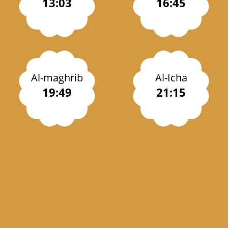
13:03
16:45
Al-maghrib
Al-Icha
19:49
21:15