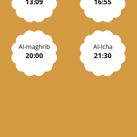
13:09
16:55
Al-maghrib
Al-Icha
20:00
21:30