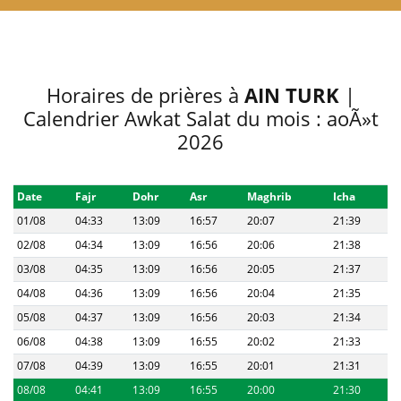
Horaires de prières à
AIN TURK
|
Calendrier Awkat Salat du mois : aoÃ»t
2026
Date
Fajr
Dohr
Asr
Maghrib
Icha
01/08
04:33
13:09
16:57
20:07
21:39
02/08
04:34
13:09
16:56
20:06
21:38
03/08
04:35
13:09
16:56
20:05
21:37
04/08
04:36
13:09
16:56
20:04
21:35
05/08
04:37
13:09
16:56
20:03
21:34
06/08
04:38
13:09
16:55
20:02
21:33
07/08
04:39
13:09
16:55
20:01
21:31
08/08
04:41
13:09
16:55
20:00
21:30