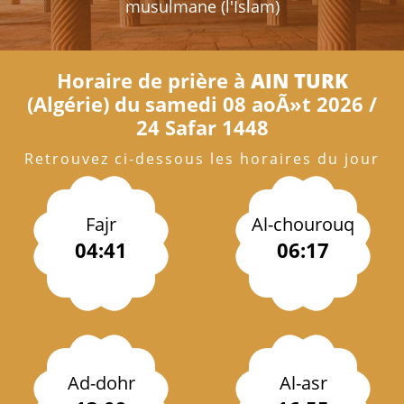
musulmane (l'Islam)
Horaire de prière à
AIN TURK
(Algérie) du samedi 08 aoÃ»t 2026 /
24 Safar 1448
Retrouvez ci-dessous les horaires du jour
Fajr
Al-chourouq
04:41
06:17
Ad-dohr
Al-asr