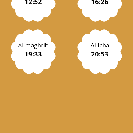
12:52
16:26
Al-maghrib
Al-Icha
19:33
20:53