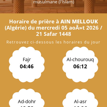
musulmane (l'Islam)
Horaire de prière à
AIN MELLOUK
(Algérie) du mercredi 05 aoÃ»t 2026 /
21 Safar 1448
Retrouvez ci-dessous les horaires du jour
Fajr
Al-chourouq
04:46
06:12
Ad-dohr
Al-asr