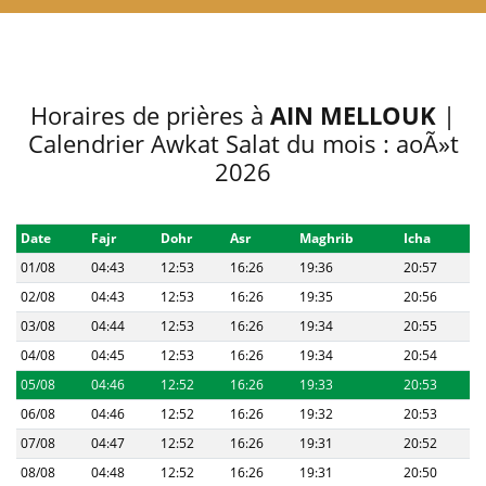
Horaires de prières à
AIN MELLOUK
|
Calendrier Awkat Salat du mois : aoÃ»t
2026
Date
Fajr
Dohr
Asr
Maghrib
Icha
01/08
04:43
12:53
16:26
19:36
20:57
02/08
04:43
12:53
16:26
19:35
20:56
03/08
04:44
12:53
16:26
19:34
20:55
04/08
04:45
12:53
16:26
19:34
20:54
05/08
04:46
12:52
16:26
19:33
20:53
06/08
04:46
12:52
16:26
19:32
20:53
07/08
04:47
12:52
16:26
19:31
20:52
08/08
04:48
12:52
16:26
19:31
20:50