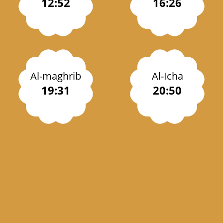
12:52
16:26
Al-maghrib
Al-Icha
19:31
20:50