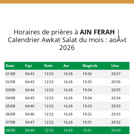
Horaires de prières à
AIN FERAH
|
Calendrier Awkat Salat du mois : aoÃ»t
2026
Date
Fajr
Dohr
Asr
Maghrib
Icha
01/08
04:43
12:53
16:26
19:36
20:57
02/08
04:43
12:53
16:26
19:35
20:56
03/08
04:44
12:53
16:26
19:34
20:55
04/08
04:45
12:53
16:26
19:34
20:54
05/08
04:46
12:52
16:26
19:33
20:53
06/08
04:46
12:52
16:26
19:32
20:53
07/08
04:47
12:52
16:26
19:31
20:52
08/08
04:48
12:52
16:26
19:31
20:50