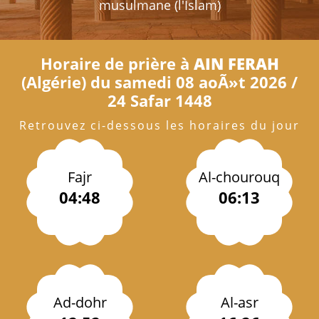
musulmane (l'Islam)
Horaire de prière à
AIN FERAH
(Algérie) du samedi 08 aoÃ»t 2026 /
24 Safar 1448
Retrouvez ci-dessous les horaires du jour
Fajr
Al-chourouq
04:48
06:13
Ad-dohr
Al-asr