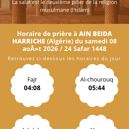
La salat est le deuxième pilier de la religion
musulmane (l'Islam)
Horaire de prière à
AIN BEIDA
HARRICHE
(Algérie) du samedi 08
aoÃ»t 2026 / 24 Safar 1448
Retrouvez ci-dessous les horaires du jour
Fajr
Al-chourouq
04:08
05:44