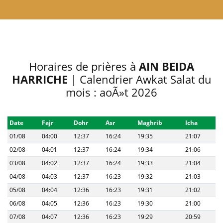
Horaires de prières à
AIN BEIDA
HARRICHE
| Calendrier Awkat Salat du
mois : aoÃ»t 2026
Date
Fajr
Dohr
Asr
Maghrib
Icha
01/08
04:00
12:37
16:24
19:35
21:07
02/08
04:01
12:37
16:24
19:34
21:06
03/08
04:02
12:37
16:24
19:33
21:04
04/08
04:03
12:37
16:23
19:32
21:03
05/08
04:04
12:36
16:23
19:31
21:02
06/08
04:05
12:36
16:23
19:30
21:00
07/08
04:07
12:36
16:23
19:29
20:59